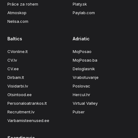
Práce za rohem
Platy.sk
Atmoskop
Paylab.com
Nelisa.com
Baltics
Adriatic
CVonline.lt
MojPosao
CV.lv
MojPosao.ba
CV.ee
Deloglasnik
Dirbam.It
Vrabotuvanje
Visidarbi.lv
Poslovac
Otsintood.ee
Hercul.hr
Personaloatrankos.lt
Virtual Valley
Recruitment.lv
Pulser
Varbamisteenused.ee
Scandinavia